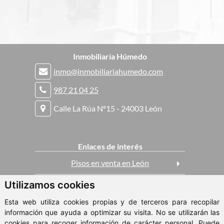
Inmobiliaria Húmedo
inmo@inmobiliariahumedo.com
987 21 04 25
Calle La Rúa Nº15 - 24003 León
Enlaces de interés
Pisos en venta en León
Utilizamos cookies
Casas en venta en León
Esta web utiliza cookies propias y de terceros para recopilar
Pisos en alquiler en León
información que ayuda a optimizar su visita. No se utilizarán las
cookies para recoger información de carácter personal. Puede