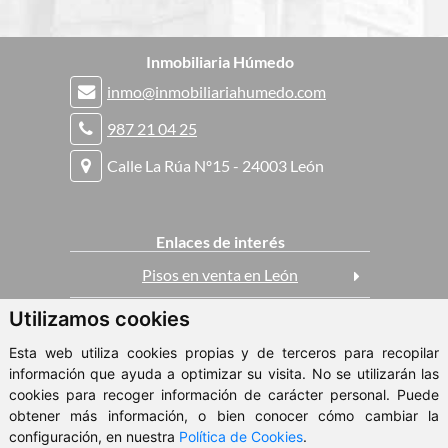
Inmobiliaria Húmedo
inmo@inmobiliariahumedo.com
987 21 04 25
Calle La Rúa Nº15 - 24003 León
Enlaces de interés
Pisos en venta en León
Utilizamos cookies
Casas en venta en León
Esta web utiliza cookies propias y de terceros para recopilar
Pisos en alquiler en León
información que ayuda a optimizar su visita. No se utilizarán las
cookies para recoger información de carácter personal. Puede
obtener más información, o bien conocer cómo cambiar la
© 2026 - Inmobiliaria Húmedo
configuración, en nuestra
Política de Cookies
.