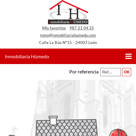
Mis favoritos
987 21 04 25
inmo@inmobiliariahumedo.com
Calle La Rúa Nº15 - 24003 León
Inmobiliaria Húmedo
Por referencia